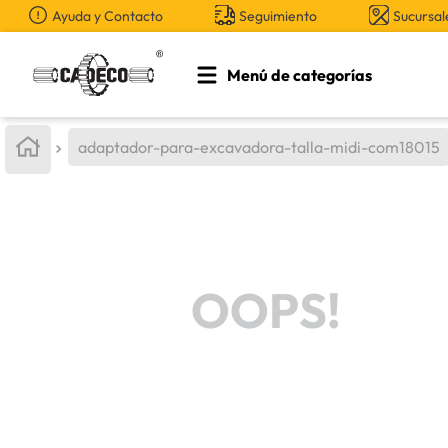
Ayuda y Contacto
Seguimiento
Sucursal
Menú de categorías
TÉRMINOS MÁS BUSCADOS
adaptador-para-excavadora-talla-midi-com18015
1
.
retroexcavadora
2
.
aceite
3
.
llanta
4
.
bomba hidraulica
OOPS!
5
.
cucharon
6
.
puntas
7
.
pintura
8
.
herramienta
9
.
cuchillas