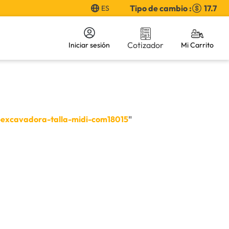
Tipo de cambio :
17.7
ES
Cotizador
Iniciar sesión
excavadora-talla-midi-com18015
"