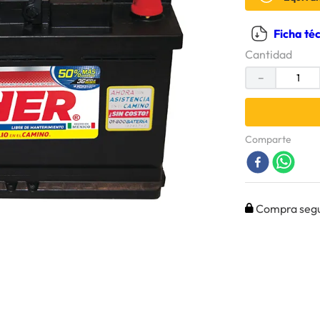
Ficha té
Cantidad
－
Comparte
Compra seg