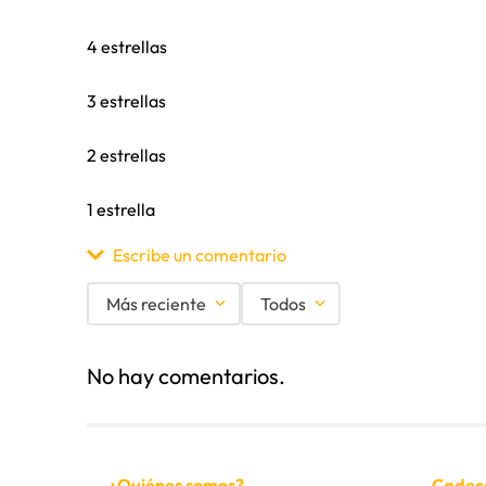
Cantidad de placas
4 estrellas
Tipo
3 estrellas
Peso
2 estrellas
Aplicación
1 estrella
Escribe un comentario
Más reciente
Todos
Agregar comentario
No hay comentarios.
Título
Califica el producto de 1 a 5 estrellas
¿Quiénes somos?
Cadec