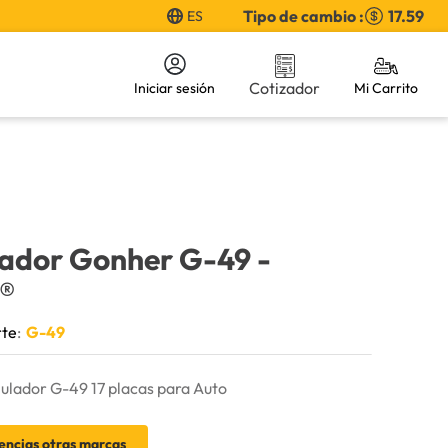
Tipo de cambio :
17.59
ES
Cotizador
Iniciar sesión
ador Gonher G-49
-
®
rte
:
G-49
ulador G-49 17 placas para Auto
encias otras marcas