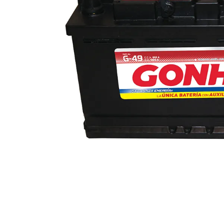
10
.
rin