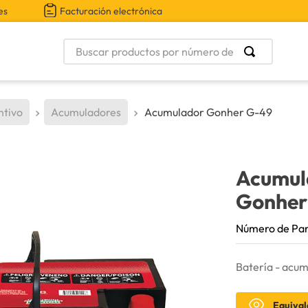
es
Facturación electrónica
Buscar productos por número de parte
ntivo
Acumuladores
Acumulador Gonher G-49
Acumul
Gonher
Número de Pa
Batería - acum
Equival