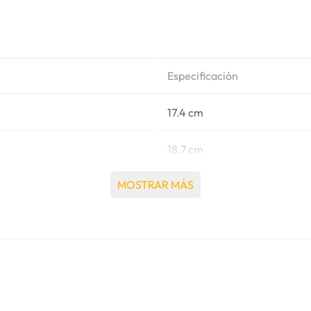
Especificación
17.4 cm
18.7 cm
MOSTRAR MÁS
35.1 cm
1000 amp
(-) - (+)
850 amp