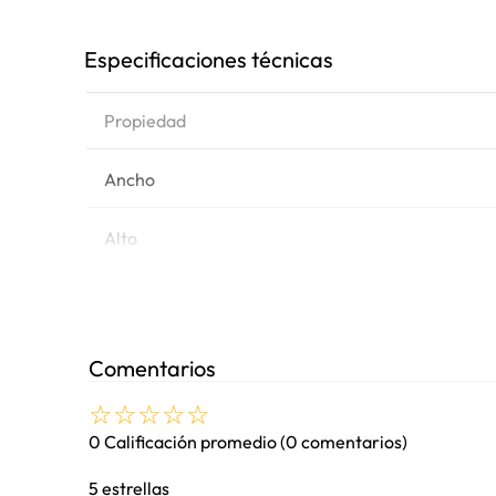
Especificaciones técnicas
Propiedad
Ancho
Alto
Largo
CA (2) 0C (AMP)
Comentarios
☆
☆
☆
☆
☆
Polaridad Izq/Der
0 Calificación promedio
(0 comentarios)
CCA (83) 18C (AMP)
5 estrellas