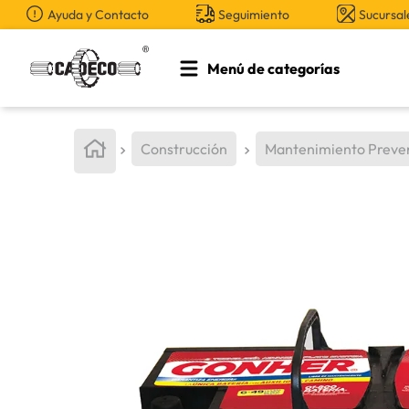
Ayuda y Contacto
Seguimiento
Sucursal
Menú de categorías
TÉRMINOS MÁS BUSCADOS
1
.
retroexcavadora
Construcción
Mantenimiento Preve
2
.
aceite
3
.
llanta
4
.
bomba hidraulica
5
.
cucharon
6
.
puntas
7
.
pintura
8
.
herramienta
9
.
anticongelante