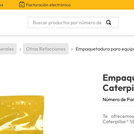
es
Facturación electrónica
Buscar productos por número de parte
erales
Otras Refacciones
Empaquetadura para equipo
Empaqu
Caterpi
Número de Pa
Te ofrecemos
Caterpillar® 