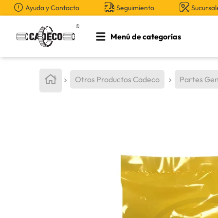
Ayuda y Contacto
Seguimiento
Sucursal
Menú de categorías
TÉRMINOS MÁS BUSCADOS
1
.
retroexcavadora
Otros Productos Cadeco
Partes Gen
2
.
aceite
3
.
llanta
4
.
bomba hidraulica
5
.
cucharon
6
.
puntas
7
.
pintura
8
.
herramienta
9
.
cuchillas