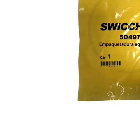
10
.
anticongelante