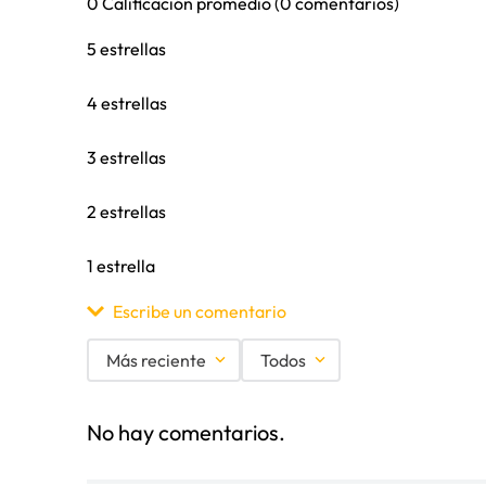
0 Calificación promedio
(0 comentarios)
5 estrellas
4 estrellas
3 estrellas
2 estrellas
1 estrella
Escribe un comentario
Más reciente
Todos
Agregar comentario
No hay comentarios.
Título