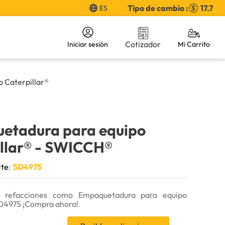
Tipo de cambio :
17.7
ES
Cotizador
Iniciar sesión
 Caterpillar®
etadura para equipo
llar®
- SWICCH®
rte
:
5D4975
 refacciones como Empaquetadura para equipo
5D4975 ¡Compra ahora!