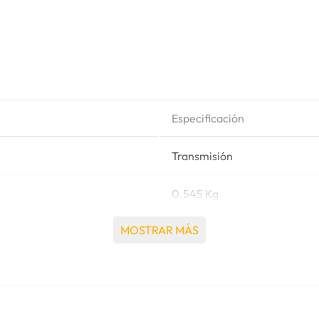
Especificación
Transmisión
0.545 Kg
MOSTRAR MÁS
Caterpillar®
572R II TIENDE TUBOS, 57H, 
7A BULLDOZER, 7S BULLDOZE
BULLDOZER, 8SU, 8U BULL
TRACTOR DE ORUGAS, D7R 