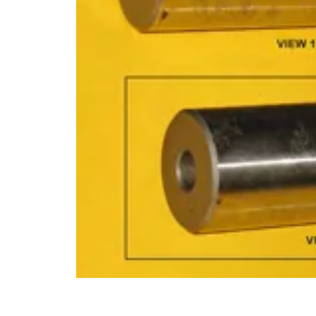
10
.
pintura