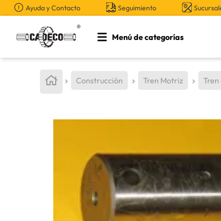
Ayuda y Contacto
Seguimiento
Sucursal
Menú de categorías
TÉRMINOS MÁS BUSCADOS
1
.
retroexcavadora
Construcción
Tren Motriz
Tren
2
.
aceite
3
.
llanta
4
.
bomba hidraulica
5
.
cucharon
6
.
herramienta
7
.
rin
8
.
cuchillas
9
.
puntas