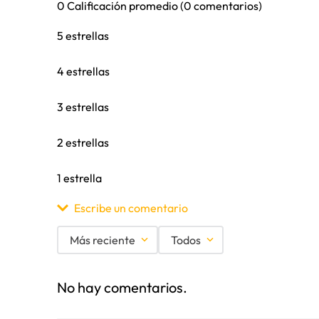
0 Calificación promedio
(0 comentarios)
5 estrellas
4 estrellas
3 estrellas
2 estrellas
1 estrella
Escribe un comentario
Más reciente
Todos
Agregar comentario
No hay comentarios.
Título