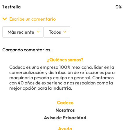
1 estrella
0%
Escribe un comentario
Más reciente
Todos
Agregar comentario
Cargando comentarios…
Título
¿Quiénes somos?
Cadeco es una empresa 100% mexicana, líder en la 
comercialización y distribución de refacciones para 
maquinaria pesada y equipo en general. Contamos 
Califica el producto de 1 a 5 estrellas
con 40 años de experiencia nos respaldan como la 
★
★
★
★
★
mejor opción para la industria.
Tu nombre
Cadeco
Nosotros
Aviso de Privacidad
Dirección de email
Ayuda