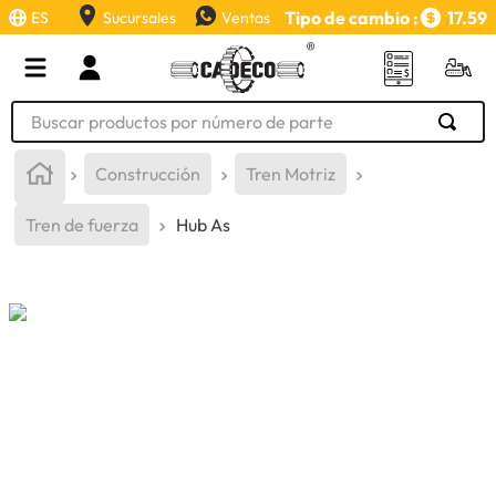
Tipo de cambio :
17.59
ES
Sucursales
Ventas
Buscar productos por número de parte
TÉRMINOS MÁS BUSCADOS
Construcción
Tren Motriz
1
.
retroexcavadora
Tren de fuerza
Hub As
2
.
aceite
3
.
llanta
4
.
bomba hidraulica
5
.
cucharon
6
.
puntas
7
.
pintura
8
.
herramienta