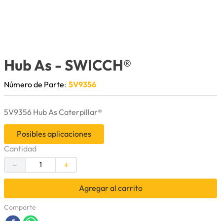
9
.
anticongelante
10
.
rin
Hub As
- SWICCH®
Número de Parte
:
5V9356
5V9356 Hub As Caterpillar®
Posibles aplicaciones
Cantidad
－
＋
Agregar al carrito
Comparte